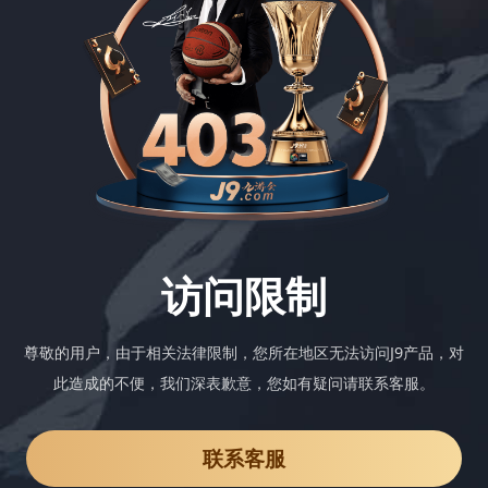
访问限制
尊敬的用户，由于相关法律限制，您所在地区无法访问J9产品，对
此造成的不便，我们深表歉意，您如有疑问请联系客服。
联系客服