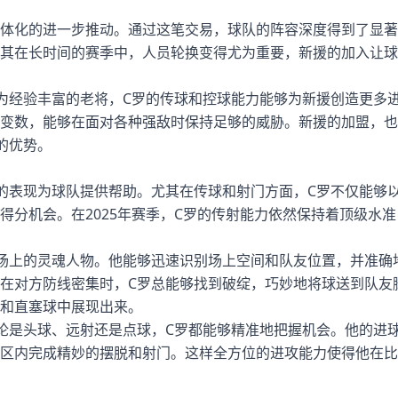
体化的进一步推动。通过这笔交易，球队的阵容深度得到了显著
其在长时间的赛季中，人员轮换变得尤为重要，新援的加入让球
为经验丰富的老将，C罗的传球和控球能力能够为新援创造更多
变数，能够在面对各种强敌时保持足够的威胁。新援的加盟，也
的优势。
的表现为球队提供帮助。尤其在传球和射门方面，C罗不仅能够
得分机会。在2025年赛季，C罗的传射能力依然保持着顶级水准
场上的灵魂人物。他能够迅速识别场上空间和队友位置，并准确
在对方防线密集时，C罗总能够找到破绽，巧妙地将球送到队友
和直塞球中展现出来。
论是头球、远射还是点球，C罗都能够精准地把握机会。他的进
区内完成精妙的摆脱和射门。这样全方位的进攻能力使得他在比