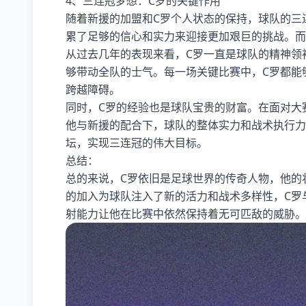
4、三连冠梦想：C罗的关键作用
随着新援的加盟和C罗个人状态的保持，球队的三
累了足够的信心和实力来迎接更加艰巨的挑战。而
从过去几年的表现来看，C罗一直是球队的精神领
够带动全队的士气。每一场关键比赛中，C罗都能
跨越障碍。
同时，C罗的经验也是球队宝贵的财富。在面对大
他与新援的配合下，球队的整体实力和战术执行力
坛，实现三连冠的伟大目标。
总结：
总的来说，C罗依旧是足球世界的传奇人物，他的
的加入为球队注入了新的活力和战术多样性，C罗
射能力让他在比赛中依然保持着无可匹敌的威胁。