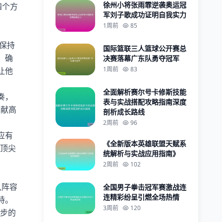
徐州小将张雨霏逆袭奥运冠
四个方
军刘子歌成功证明自我实力
1周前
85
保持
国际篮联三人篮球公开赛总
，确
决赛落幕广东队勇夺冠军
1周前
83
让他
全面解析赛尔号卡修斯技能
奏，
表与实战搭配攻略指南深度
贡献高
剖析成长路线
2周前
96
应有
《全新版本英雄联盟天赋系
顶尖
统解析与实战应用指南》
2周前
102
队阵容
全国男子拳击冠军赛激战连
连精彩纷呈引燃全场热情
持。
3周前
120
步的