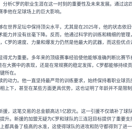
，分析C罗的职业生涯在这一时刻的重要性及未来发展。通过这
赛季他在足球场上的巨大影响。
够在世界足坛中保持顶尖水平，尤其是在2025年，他的状态依旧
术能力并没有丝毫下降。反而，他通过科学的训练和精细的管理
，C罗的速度、力量和爆发力仍然是他最大的武器，而这些优点
显得尤为重要。多年来的顶级赛事经验使他能够准确判断比赛节
是在大赛中的表现，还是在常规赛的稳定发挥，C罗都能够持续
键所在。
续的动力。他一直坚持最严苛的训练要求，始终保持着职业球员
相上下，甚至在某些方面更具优势，这也证明了年龄并不是限制
新援，这笔交易的总金额高达1亿欧元。这一引援不仅填补了球
提升。新援的加盟无疑为C罗和球队的三连冠目标提供了重要支
上都具备了极高的水准，这使得球队的进攻和防守都得到了进一