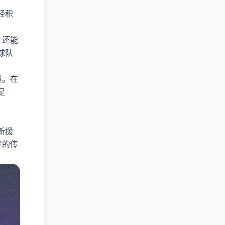
经积
，还能
球队
员。在
足
新援
罗的传